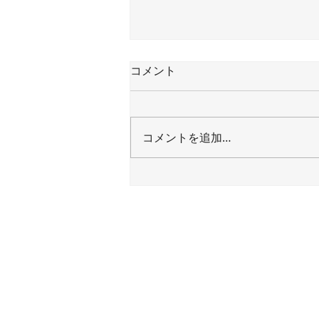
コメント
コメントを追加…
くじらランプが1日だけ復
活！ | 手作りランプ教室
PaperMoon（東京 自由が丘）