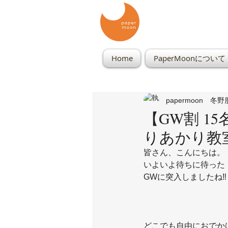
Home
PaperMoonについて
papermoon 冬
【GW割 1
りあかり教室 
皆さん、こんにちは。
いよいよ待ちに待った
GWに突入しましたね‼️
どこでも自由におでか