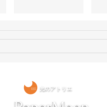
【結婚一周は紙婚式】“和
取材
紙”のあかりでお祝いしまし
りあか
ょう。 | 手作りランプ教室
京 
PaperMoon（東京 自由が丘）
光のアトリエ
​PaperMoon