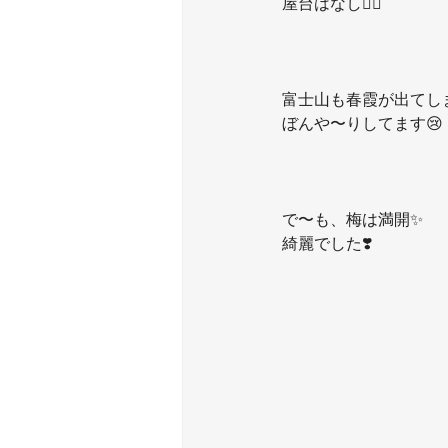
屋台はなし🙅‍♂️
富士山も春霞が出てし
ぼんや〜りしてます😢
で〜も、梅は満開✨
綺麗でした❣️