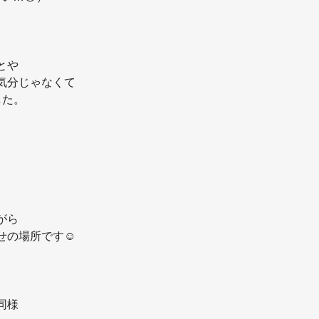
とや
気分じゃなくて
した。
がら
せの場所です☺️
同様