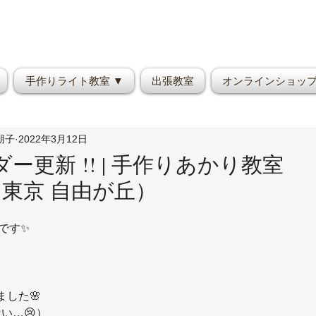
手作りライト教室 ▼
出張教室
オンラインショッ
野朋子
2022年3月12日
ー更新 !! | 手作りあかり教室
on（東京 自由が丘）
朋子です✨
した🌸
い…😢）