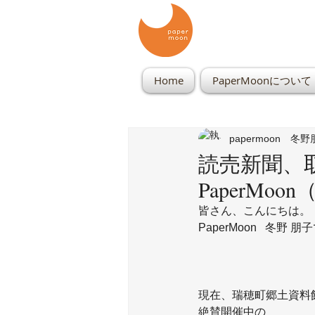
Home
PaperMoonについて
papermoon 冬
読売新聞、取
PaperMo
皆さん、こんにちは。
PaperMoon   冬野 
現在、瑞穂町郷土資料
絶賛開催中の