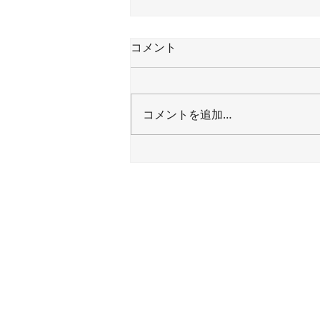
コメント
コメントを追加…
くじらランプが1日だけ復
活！ | 手作りランプ教室
PaperMoon（東京 自由が丘）