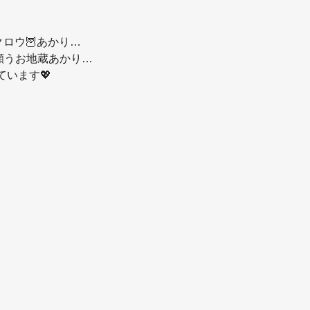
ロウ🦉あかり…
願うお地蔵あかり…
います💖