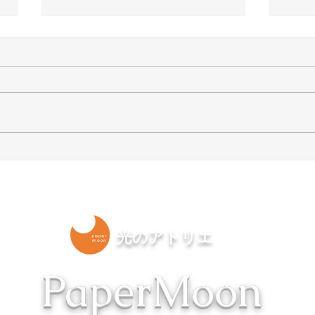
【結婚一周は紙婚式】“和
取材
紙”のあかりでお祝いしまし
りあか
ょう。 | 手作りランプ教室
京 
PaperMoon（東京 自由が丘）
光のアトリエ
​PaperMoon