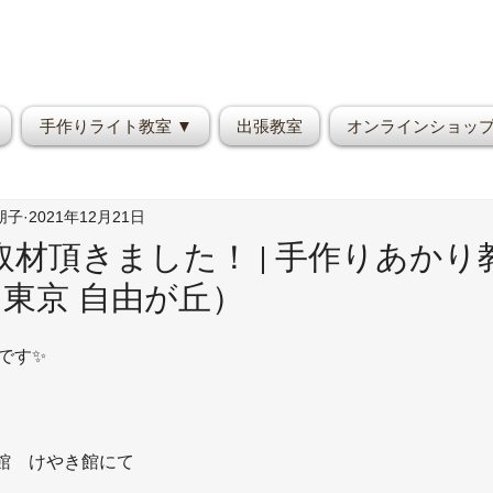
手作りライト教室 ▼
出張教室
オンラインショッ
野朋子
2021年12月21日
材頂きました！ | 手作りあかり
on（東京 自由が丘）
朋子です✨
館　けやき館にて