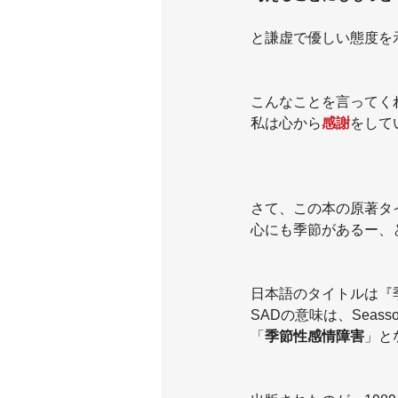
と謙虚で優しい態度を
こんなことを言ってく
私は心から
感謝
をしてい
さて、この本の原著タ
心にも季節があるー、
日本語のタイトルは『
SADの意味は、Seassonal
「
季節性感情障害
」と