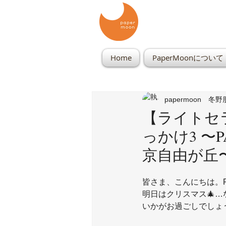
Home
PaperMoonについて
papermoon 冬
【ライトセラ
っかけ3 〜
京自由が丘
皆さま、こんにちは。P
明日はクリスマス🎄
いかがお過ごしでしょ