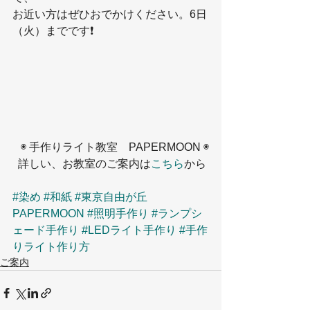
お近い方はぜひおでかけください。6日
（火）までです❗️
◉ 手作りライト教室　PAPERMOON ◉
詳しい、お教室のご案内は
こちら
から 
#染め
#和紙
#東京自由が丘
PAPERMOON
#照明手作り
#ランプシ
ェード手作り
#LEDライト手作り
#手作
りライト作り方
ご案内