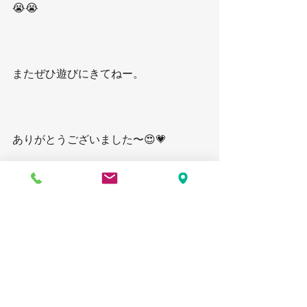
😭😭
またぜひ遊びにきてねー。
ありがとうございました〜😍💗
まだまだご紹介していきま〜す*\(^o^)/*
◉ 手作りライト教室　PAPERMOON ◉
詳しい、お教室のご案内は
こちら
から