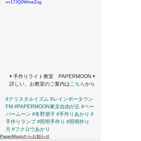
v=17JQ0WmeZsg
◉ 手作りライト教室　PAPERMOON ◉
詳しい、お教室のご案内は
こちら
から
#クリスタルイズム
#レインボータウン
FM
#PAPERMOON東京自由が丘
#ペー
パームーン
#冬野朋子
#手作りあかり
#
手作りランプ
#照明手作り
#照明作り
方
#フクロウあかり
PaperMoonからお知らせ