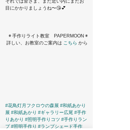
それでは皆さま、また近い内にまたお
目にかかりましょうね〜😘💕
◉ 手作りライト教室　PAPERMOON ◉
詳しい、お教室のご案内は 
こちら
 から
#花鳥灯月フクロウの森展
#和紙あかり
展
#和紙あかり
#ギャラリー広尾
#手作
りあかり
#照明手作りコツ
#手作りラン
プ
#照明手作り
#ランプシェード手作