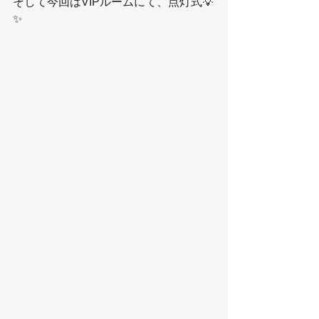
そして今回はVIPルームにて、点灯式💡
✨