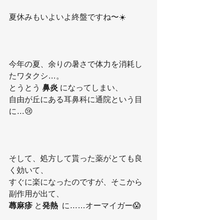
夏休みもいよいよ終盤ですね〜☀️
今年の夏、余りの暑さで体力を消耗し
たワタクシ…。
とうとう 
鼻炎 
になってしまい、
自由が丘にある耳鼻科に通院という目
に…😢
そして、処方して貰った薬がとても良
く効いて、
すぐに楽になったのですが、そこから
副作用が出て、
蕁麻疹
 と
発熱  
に……オーマイガー😱