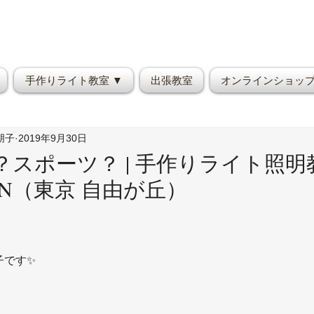
手作りライト教室 ▼
出張教室
オンラインショッ
野朋子
2019年9月30日
スポーツ？ | 手作りライト照明
OON（東京 自由が丘）
子です✨