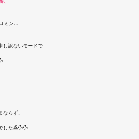
番、
ロミン…
申し訳ないモードで

まならず、
た🙇💦💦