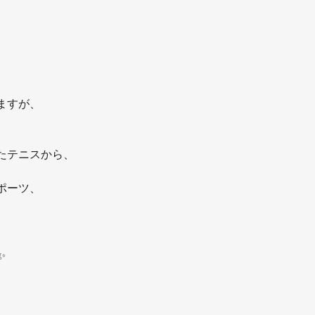
ますが、
たテニスから、
ポーツ、
✨