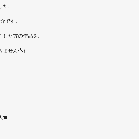
した、
紹介です。
らした方の作品を、
ません💦）
💗