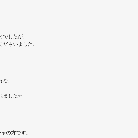
とでしたが、
くださいました。
うな、
れました✨
シャの方です。