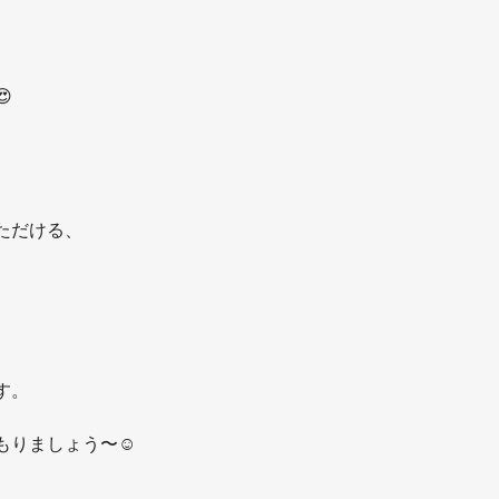
、

ただける、
す。
もりましょう〜☺️