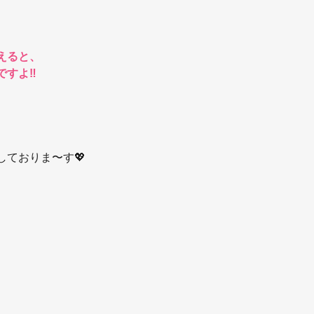
えると、
すよ‼️
しておりま〜す💖