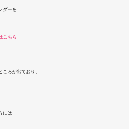
ンダーを
はこちら
のところが出ており、
、
方には