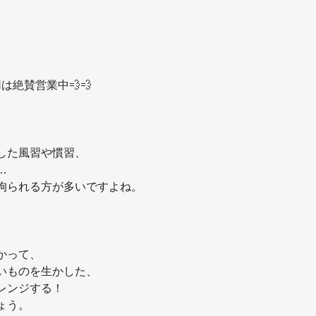
Nは絶賛営業中💨💨
した風習や慣習、
…
拘られる方が多いですよね。
かって、
いものを生かした、
レンジする！
ょう。