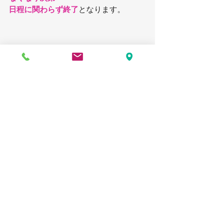
日程に関わらず終了
となります。
今年は早め早めの日程を組みました。
夏休みの宿題、自由研究は
早めに終わらせましょうね笑
では今年もお会いできますように❣️
今月のオススメレッスン
PaperMoonからお知らせ