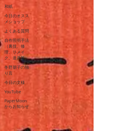
和紙
今日のオスス
メショップ
よくある質問
自作照明手法
（裏技、修
理、リメイ
ク、道具等）
冬野朋子の独
り言
今日の文様
YouTube
PaperMoon
からお知らせ