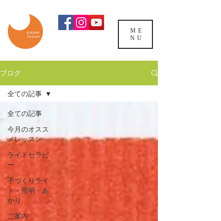
ME
NU
ブログ
全ての記事
全ての記事
今月のオスス
メレッスン
ライトセラピ
ー
手づくりライ
ト・照明・あ
かり
ご案内