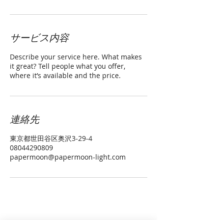
サービス内容
Describe your service here. What makes
it great? Tell people what you offer,
where it’s available and the price.
連絡先
東京都世田谷区奥沢3-29-4
08044290809
papermoon@papermoon-light.com