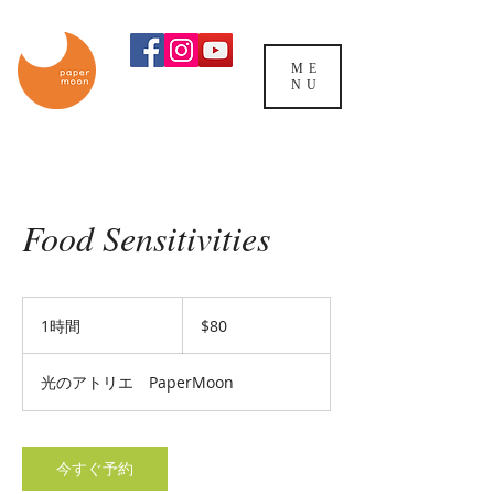
ME
NU
Food Sensitivities
80
米
1時間
1
$80
ド
時
ル
光のアトリエ PaperMoon
今すぐ予約