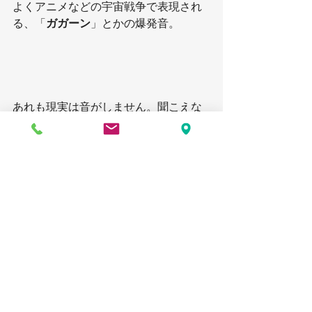
よくアニメなどの宇宙戦争で表現され
る、「
ガガーン
」とかの爆発音。
あれも現実は音がしません。聞こえな
いのです。
音も真空状態では、あのようには響か
ないんですよね。
音と光って良く似ているところがある